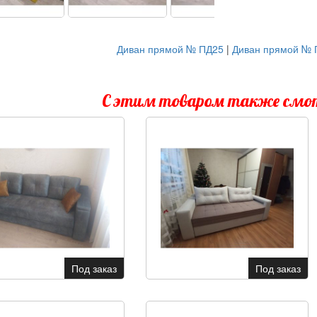
Диван прямой № ПД25
|
Диван прямой № 
С этим товаром также см
Под заказ
Под заказ