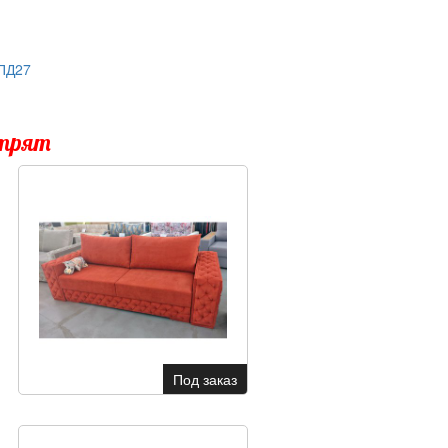
ПД27
отрят
Под заказ