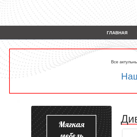
ГЛАВНАЯ
Все актульн
Наш
Ди
Мягкая
мебель