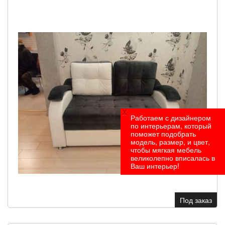
x
Работаем с дизайнером
по интерьерам, который
поможет подобрать
модель, размер, и цвет,
чтобы мягкая мебель
великолепно вписалась в
Ваш интерьер!
Под заказ