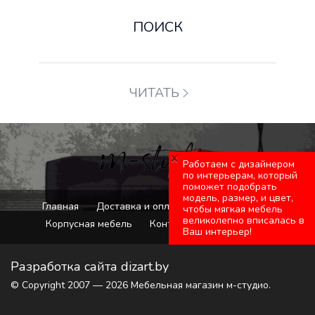
ПОИСК
ЧИТАТЬ
x
Работаем с дизайнером
по интерьерам, который
поможет подобрать
модель, размер, и цвет,
Главная
Доставка и оплата
Мягкая мебель
чтобы мягкая мебель
великолепно вписалась в
Корпусная мебель
Контакты
Карта сайта
Ваш интерьер!
Разработка сайта
dizart.by
© Copyright 2007 — 2026 Мебельная магазин м-студио.