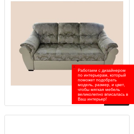
x
Работаем с дизайнером
по интерьерам, который
поможет подобрать
модель, размер, и цвет,
чтобы мягкая мебель
великолепно вписалась в
Ваш интерьер!
Под заказ