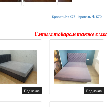
Кровать № К73
|
Кровать № К72
С этим товаром также см
Под заказ
Под заказ