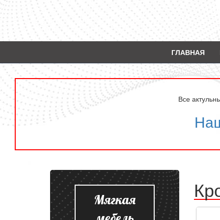
ГЛАВНАЯ
Все актульн
Наш
Кр
Мягкая
мебель