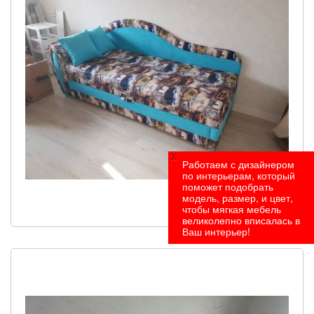
x
Работаем с дизайнером
по интерьерам, который
поможет подобрать
модель, размер, и цвет,
чтобы мягкая мебель
Под заказ
великолепно вписалась в
Ваш интерьер!