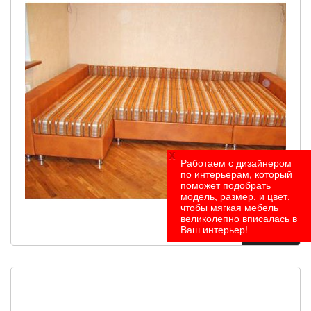
x
Работаем с дизайнером
по интерьерам, который
поможет подобрать
модель, размер, и цвет,
чтобы мягкая мебель
великолепно вписалась в
Ваш интерьер!
Под заказ